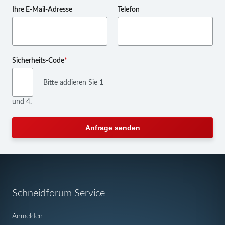
Ihre E-Mail-Adresse
Telefon
Pflichtfeld
Sicherheits-Code
*
Bitte addieren Sie 1
und 4.
Anfrage senden
Navigation
Schneidforum Service
überspringen
Anmelden