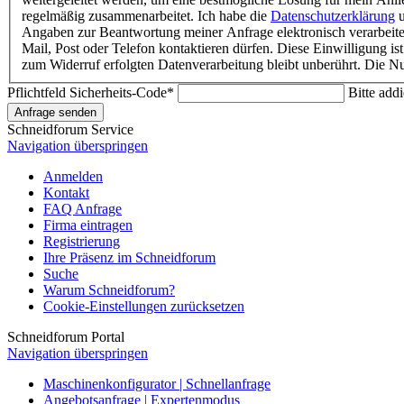
regelmäßig zusammenarbeitet. Ich habe die
Datenschutzerklärung
u
Angaben zur Beantwortung meiner Anfrage elektronisch verarbeite
Mail, Post oder Telefon kontaktieren dürfen. Diese Einwilligung ist
zum Widerruf erfolgten Datenverarbeitung bleibt unberührt. Die Nut
Pflichtfeld
Sicherheits-Code
*
Bitte add
Anfrage senden
Schneidforum Service
Navigation überspringen
Anmelden
Kontakt
FAQ Anfrage
Firma eintragen
Registrierung
Ihre Präsenz im Schneidforum
Suche
Warum Schneidforum?
Cookie-Einstellungen zurücksetzen
Schneidforum Portal
Navigation überspringen
Maschinenkonfigurator | Schnellanfrage
Angebotsanfrage | Expertenmodus