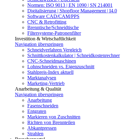
Normen: ISO 9013 | EN 1090 | SN 214001
Digitalisierung | Shopfloor Management | I4.0
Software CAD/CAM/PPS
CNC & Retrofitting
Brenntische/Schneidtische
Filtersysteme-Patronenfilter
Investition & Wirtschaftlichkeit
Navigation überspringen
Schneidverfahren Vergleich
Schnittkostenkalkulator | Schneidkostenrechner
CNC-Schneidmaschinen
Lohnschneiden vs. Eigenzuschnitt
Stahlpreis-Index aktuell
Marktanalysen
Marketing-Vertrieb
Anarbeitung & Qualität
Navigation überspringen
Anarbeitung
Fasenschneiden
Entgraten
Markieren von Zuschnitten
Richten von Brennteilen
Abkantpressen
Strahlen