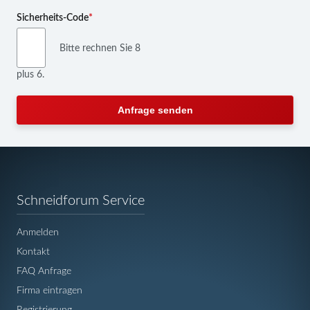
Pflichtfeld
Sicherheits-Code
*
Bitte rechnen Sie 8
plus 6.
Anfrage senden
Navigation
Schneidforum Service
überspringen
Anmelden
Kontakt
FAQ Anfrage
Firma eintragen
Registrierung