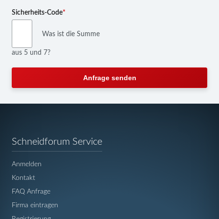
Pflichtfeld
Sicherheits-Code
*
Was ist die Summe
aus 5 und 7?
Anfrage senden
Navigation
Schneidforum Service
überspringen
Anmelden
Kontakt
FAQ Anfrage
Firma eintragen
Registrierung