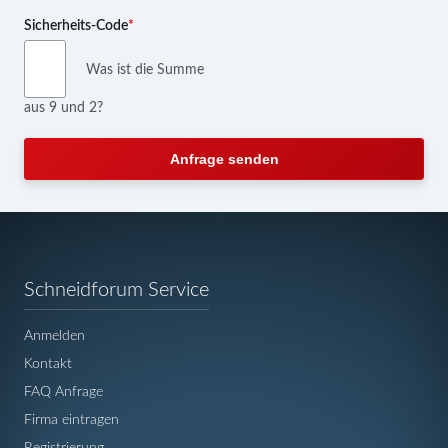
Pflichtfeld
Sicherheits-Code
*
Was ist die Summe
aus 9 und 2?
Anfrage senden
Navigation
Schneidforum Service
überspringen
Anmelden
Kontakt
FAQ Anfrage
Firma eintragen
Registrierung