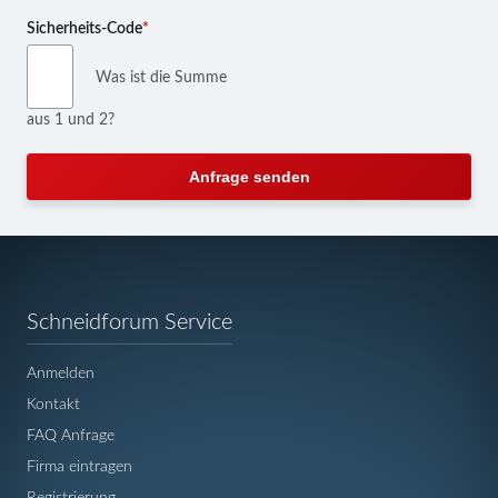
Pflichtfeld
Sicherheits-Code
*
Was ist die Summe
aus 1 und 2?
Anfrage senden
Navigation
Schneidforum Service
überspringen
Anmelden
Kontakt
FAQ Anfrage
Firma eintragen
Registrierung