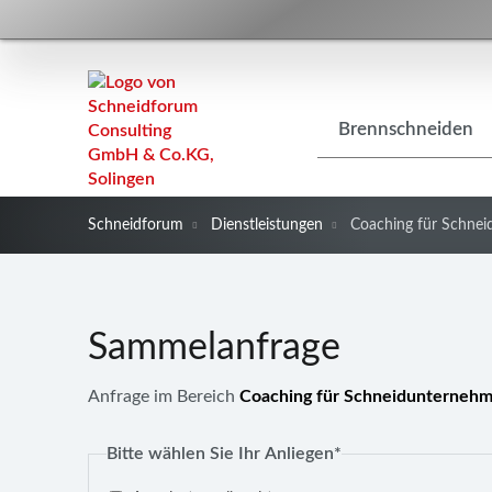
Navigation
Brennschneiden
überspringen
Schneidforum
Dienstleistungen
Coaching für Schne
Sammelanfrage
Anfrage im Bereich
Coaching für Schneidunterneh
Pflichtfeld
Bitte wählen Sie Ihr Anliegen
*