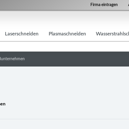
Firma eintragen
Laserschneiden
Plasmaschneiden
Wasserstrahls
idunternehmen
men