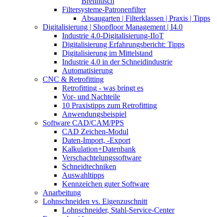
Brenntisch
Filtersysteme-Patronenfilter
Absaugarten | Filterklassen | Praxis | Tipps
Digitalisierung | Shopfloor Management | I4.0
Industrie 4.0-Digitalisierung-IIoT
Digitalisierung Erfahrungsbericht: Tipps
Digitalisierung im Mittelstand
Industrie 4.0 in der Schneidindustrie
Automatisierung
CNC & Retrofitting
Retrofitting - was bringt es
Vor- und Nachteile
10 Praxistipps zum Retrofitting
Anwendungsbeispiel
Software CAD/CAM/PPS
CAD Zeichen-Modul
Daten-Import, -Export
Kalkulation+Datenbank
Verschachtelungssoftware
Schneidtechniken
Auswahltipps
Kennzeichen guter Software
Anarbeitung
Lohnschneiden vs. Eigenzuschnitt
Lohnschneider, Stahl-Service-Center