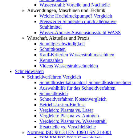
Wasserstrahl: Vorteile und Nachteile
Anwendungen, Maschinen und Technik
Welche Hochdruckpumpe? Vergleich
Preiswerter Schneiden durch alternative
Strahlmittel
Wasser-Abrasiv-Suspensionsstrahl WASS
Wirtschaft, Aktuelles und Praxis
Schnittgeschwindigkeit
Schnittkosten
Kauf-Kriterien Wasserstrahlmaschinen
Kennzahlen
Videos Wasserstrahlschneiden
Schneidwissen
Schneidverfahren Vergleich
Schnittkostenkalkulator | Schneidkostenrechner
Auswahlhilfe für das Schneidverfahren
Schneidkosten
Schneidverfahren Kostenvergleich
Betriebskosten-Einfluss
Vergleich: Plasma vs. Laser
Vergleich: Plasma vs. Autogen
Vergleich: Plasma vs. Wasserstrahl
Ersatzteile vs. Verschleißteile
Normen: ISO 9013 | EN 1090 | SN 214001
DIN EN ISO 9013 Genauigkeit