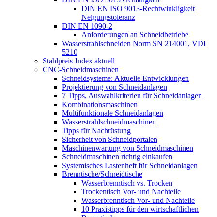
DIN EN ISO 9013-Rechtwinkligkeit
Neigungstoleranz
DIN EN 1090-2
Anforderungen an Schneidbetriebe
Wasserstrahlschneiden Norm SN 214001, VDI
5210
Stahlpreis-Index aktuell
CNC-Schneidmaschinen
Schneidsysteme: Aktuelle Entwicklungen
Projektierung von Schneidanlagen
7 Tipps, Auswahlkriterien für Schneidanlagen
Kombinationsmaschinen
Multifunktionale Schneidanlagen
Wasserstrahlschneidmaschinen
Tipps für Nachrüstung
Sicherheit von Schneidportalen
Maschinenwartung von Schneidmaschinen
Schneidmaschinen richtig einkaufen
Systemisches Lastenheft für Schneidanlagen
Brenntische/Schneidtische
Wasserbrenntisch vs. Trocken
Trockentisch Vor- und Nachteile
Wasserbrenntisch Vor- und Nachteile
10 Praxistipps für den wirtschaftlichen