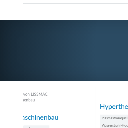
Hypertherm Europe
Plasmastromquellen
CAD/CAM mit CAD
Wasserstrahl-Hochdruckpumpen