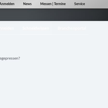
Navigation
Anmelden
News
Messen | Termine
Service
überspringen
chneiden
Schneidwissen
Branchenportal
iegepressen?