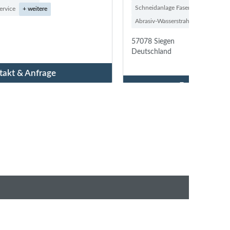
Schneidanlage Fasen, Schweißnaht
73037
Abrasiv-Wasserstrahlschneidmaschinen
+ weitere
Deutsc
57078 Siegen
Deutschland
Kontakt & Anfrage