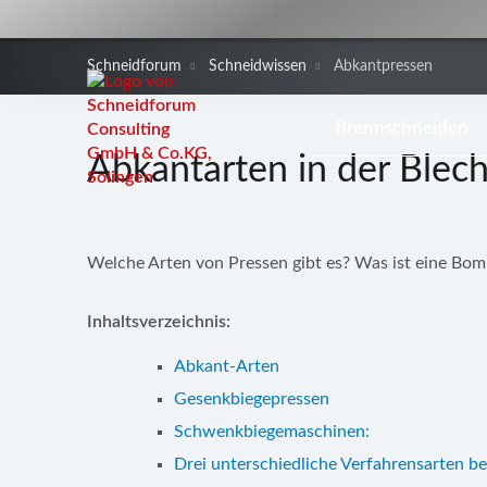
Schneidforum
Schneidwissen
Abkantpressen
Navigation
Brennschneiden
überspringen
Abkantarten in der Blec
Welche Arten von Pressen gibt es? Was ist eine Bo
Inhaltsverzeichnis:
Abkant-Arten
Gesenkbiegepressen
Schwenkbiegemaschinen:
Drei unterschiedliche Verfahrensarten b