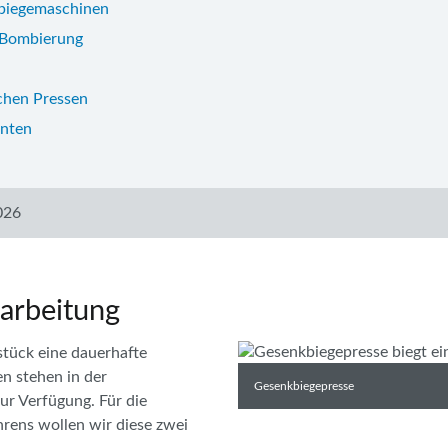
kbiegemaschinen
e Bombierung
schen Pressen
nten
026
earbeitung
tück eine dauerhafte
n stehen in der
Gesenkbiegepresse
ur Verfügung. Für die
rens wollen wir diese zwei