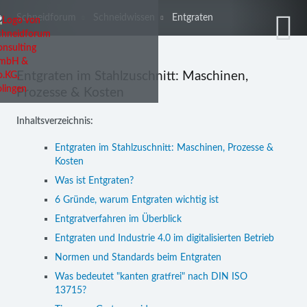
Schneidforum
Schneidwissen
Entgraten
Entgraten im Stahlzuschnitt: Maschinen,
Prozesse & Kosten
Inhaltsverzeichnis:
Entgraten im Stahlzuschnitt: Maschinen, Prozesse &
Kosten
Was ist Entgraten?
6 Gründe, warum Entgraten wichtig ist
Entgratverfahren im Überblick
Entgraten und Industrie 4.0 im digitalisierten Betrieb
Normen und Standards beim Entgraten
Was bedeutet "kanten gratfrei" nach DIN ISO
13715?