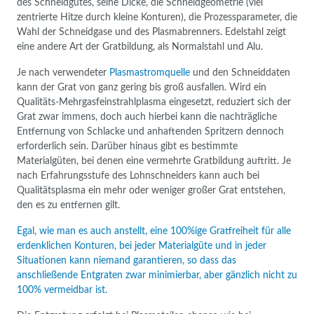
des Schneidgutes, seine Dicke, die Schneidgeometrie (viel
zentrierte Hitze durch kleine Konturen), die Prozessparameter, die
Wahl der Schneidgase und des Plasmabrenners. Edelstahl zeigt
eine andere Art der Gratbildung, als Normalstahl und Alu.
Je nach verwendeter
Plasmastromquelle
und den Schneiddaten
kann der Grat von ganz gering bis groß ausfallen. Wird ein
Qualitäts-Mehrgasfeinstrahlplasma eingesetzt, reduziert sich der
Grat zwar immens, doch auch hierbei kann die nachträgliche
Entfernung von Schlacke und anhaftenden Spritzern dennoch
erforderlich sein. Darüber hinaus gibt es bestimmte
Materialgüten, bei denen eine vermehrte Gratbildung auftritt. Je
nach Erfahrungsstufe des Lohnschneiders kann auch bei
Qualitätsplasma ein mehr oder weniger großer Grat entstehen,
den es zu entfernen gilt.
Egal, wie man es auch anstellt, eine 100%ige Gratfreiheit für alle
erdenklichen Konturen, bei jeder Materialgüte und in jeder
Situationen kann niemand garantieren, so dass das
anschließende Entgraten zwar minimierbar, aber gänzlich nicht zu
100% vermeidbar ist.