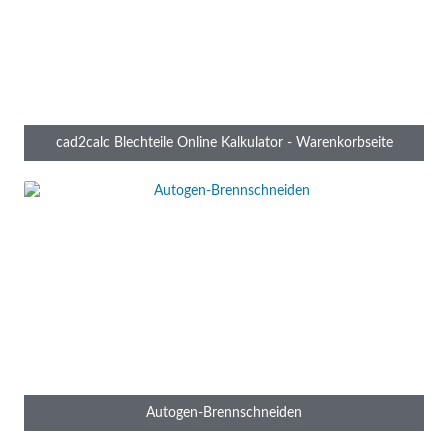
Selbstabholung oder Lieferung - Mengen direkt im
Warenkorb änderbar
AUTOMATE-ME
von
cad2calc Blechteile Online Kalkulator - Warenkorbseite
Autogen-Brennschneiden