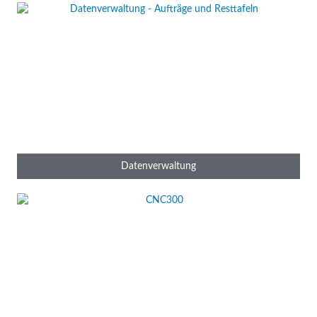
Die FINest Datenverwaltung organisiert Bauteile, Aufträge
und Materialien zentral. Eine Bibliothek ermöglicht
lückenlose Verwaltung, Rückverfolgbarkeit und Bearbeitung
aller Schneidaufträge und Tafeln …
FiNest
von
Datenverwaltung
Steuerungshardware die hält, was sie verspricht: langlebig,
leistungsfähig und gerüstet für die Technologie der Zukunft.
Ein schicker und zuverlässiger Partner an der Seite Ihrer
Schneidmaschine.