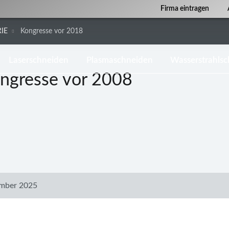
Firma eintragen
IE
Kongresse vor 2018
Laserschneiden
Plasmaschneiden
Wasserstrahls
ongresse vor 2008
mber 2025