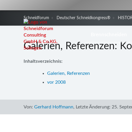
Schneidforum
Deutscher Schneidkongress®
HISTOR
Navigation
Brennschneiden
überspringen
Galerien, Referenzen: K
Inhaltsverzeichnis:
Galerien, Referenzen
vor 2008
Von:
Gerhard Hoffmann
,
Letzte Änderung:
25. Septe