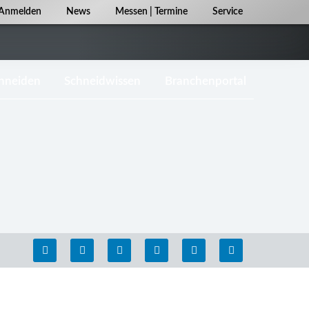
Navigation
Anmelden
News
Messen | Termine
Service
überspringen
chneiden
Schneidwissen
Branchenportal