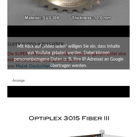
SUPER TURBO-X 3015 FIBER
Mit Klick auf „Video laden“ willigen Sie ein, dass Inhalte
von YouTube geladen werden. Dabei können
Die SUPER TURBO-X 3015 FIBER Maschine gewährleistet eine
personenbezogene Daten (z. B. Ihre IP-Adresse) an Google
extrem hohe Bearbeitungsleistung und...
übertragen werden.
von
Mazak Deutschland
Anzeige
Video laden