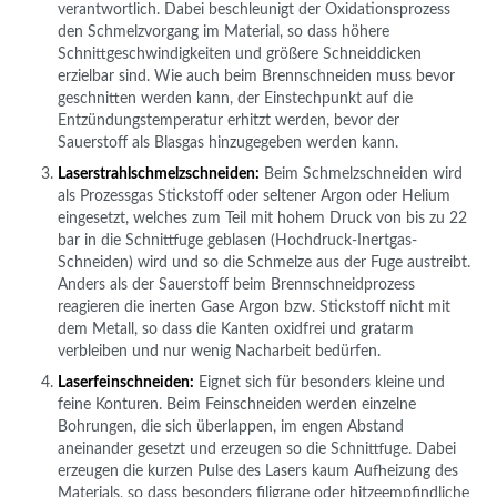
verantwortlich. Dabei beschleunigt der Oxidationsprozess
den Schmelzvorgang im Material, so dass höhere
Schnittgeschwindigkeiten und größere Schneiddicken
erzielbar sind. Wie auch beim Brennschneiden muss bevor
geschnitten werden kann, der Einstechpunkt auf die
Entzündungstemperatur erhitzt werden, bevor der
Sauerstoff als Blasgas hinzugegeben werden kann.
Laserstrahlschmelzschneiden:
Beim Schmelzschneiden wird
als Prozessgas Stickstoff oder seltener Argon oder Helium
eingesetzt, welches zum Teil mit hohem Druck von bis zu 22
bar in die Schnittfuge geblasen (Hochdruck-Inertgas-
Schneiden) wird und so die Schmelze aus der Fuge austreibt.
Anders als der Sauerstoff beim Brennschneidprozess
reagieren die inerten Gase Argon bzw. Stickstoff nicht mit
dem Metall, so dass die Kanten oxidfrei und gratarm
verbleiben und nur wenig Nacharbeit bedürfen.
Laserfeinschneiden:
Eignet sich für besonders kleine und
feine Konturen. Beim Feinschneiden werden einzelne
Bohrungen, die sich überlappen, im engen Abstand
aneinander gesetzt und erzeugen so die Schnittfuge. Dabei
erzeugen die kurzen Pulse des Lasers kaum Aufheizung des
Materials, so dass besonders filigrane oder hitzeempfindliche