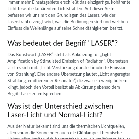
immer mehr Einsatzgebiete erschließt das einzigartige, kohärente
Licht bzw. die kohärenten Lichtstrahlen. Auf dieser Seite
befassen wir uns mit den Grundlagen des Lasers, wie der
Laserstrahl erzeugt wird, was die Bedinungen sind und welchen
Einfluss die Wellenlänge auf seine Schneidfähigkeiten besitzt.
Was bedeutet der Begriff "LASER"?
Das Kunstwort „LASER“ steht als Abkürzung für „
L
ight
A
mplification by
S
timulated
E
mission of
R
adiation“. Übersetzen
lässt es sich mit: „
Licht-Verstärkung durch stimulierte Emission
von Strahlung
“. Eine andere Übersetzung lautet „Licht angeregter
Strahlung, emittierender Resonator“, die zwar ein wenig hölzern
klingt, jedoch den Vorteil besitzt als Abkürzung ebenso dem
Begriff Laser zu entsprechen.
Was ist der Unterschied zwischen
Laser-Licht und Normal-Licht?
Aus der Natur bekannt sind uns die thermischen Lichtquellen,
allen voran die Sonne oder auch die Glühlampe. Thermische