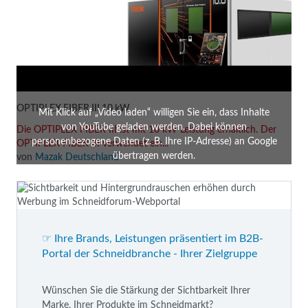
OPTIPLEX FIBER III 10 kW
Mit Klick auf „Video laden“ willigen Sie ein, dass Inhalte
von YouTube geladen werden. Dabei können
Die OPTIPLEX FIBER III ist mit 10 kW Leistung erhältlich. Der
personenbezogene Daten (z. B. Ihre IP-Adresse) an Google
OPTIPLEX FIBER III verwendet ein...
übertragen werden.
von
Mazak Deutschland
Video laden
☞ Ihre Brands, Leistungen präsentiert im B2B-
Portal der Schneidbranche - Ihrer Zielgruppe
Wünschen Sie die Stärkung der Sichtbarkeit Ihrer
Marke, Ihrer Produkte im Schneidmarkt?