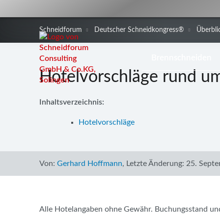
Schneidforum
Deutscher Schneidkongress®
Überblic
Navigation
Brennschneiden
überspringen
Hotelvorschläge rund u
Inhaltsverzeichnis:
Hotelvorschläge
Von:
Gerhard Hoffmann
,
Letzte Änderung:
25. Septe
Alle Hotelangaben ohne Gewähr. Buchungsstand und K