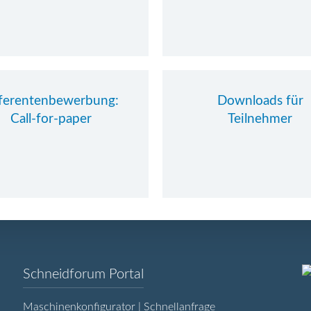
ferentenbewerbung:
Downloads für
Call-for-paper
Teilnehmer
Navigation
Schneidforum Portal
überspringen
Maschinenkonfigurator | Schnellanfrage