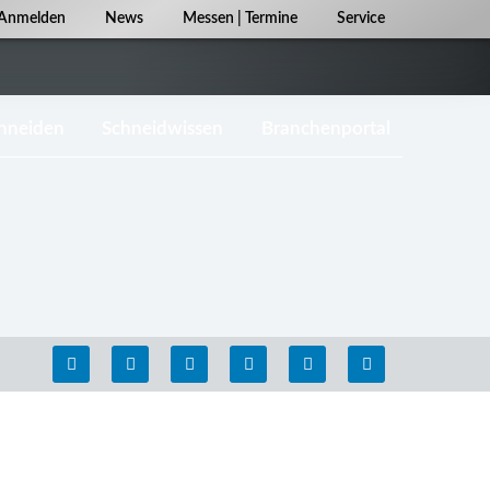
Navigation
Anmelden
News
Messen | Termine
Service
überspringen
chneiden
Schneidwissen
Branchenportal