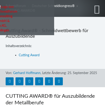
Schneidforum
Deutscher Schneidkongress®
CUTTING AWARD®
Cutting Award® - Schneidwettbewerb für
Auszubildende
Inhaltsverzeichnis:
Cutting Award
Von:
Gerhard Hoffmann
,
Letzte Änderung:
25. September 2025
CUTTING AWARD® für Auszubildende
der Metallberufe