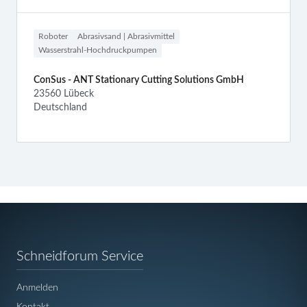
Roboter
Abrasivsand | Abrasivmittel
Wasserstrahl-Hochdruckpumpen
ConSus - ANT Stationary Cutting Solutions GmbH
23560 Lübeck
Deutschland
Navigation
Schneidforum Service
überspringen
Anmelden
Kontakt