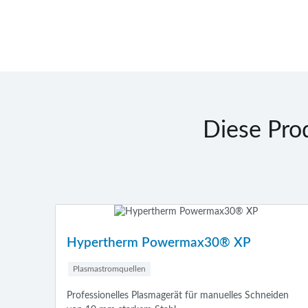
Diese Prod
wermax30® XP
Powermax SYNC-Seri
Plasmastromquellen
erät für manuelles Schneiden
Die Powermax SYNC®-Serie, di