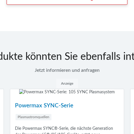
ukte könnten Sie ebenfalls in
Jetzt informieren und anfragen
Anzeige
X-Definition - XPR300-Pla
e
Plasmastromquellen
XPR-Plasmaschneidanlagen: X-Definitio
e nächste Generation
Schnittqualität und -beständigkeit (Win