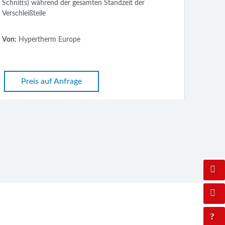
Plasmaschneiden auf außergewöhnlichem Niv
eit der
den komplexen Anforderungen an eine digitalis
Produktion.
Von:
Kjellberg Finsterwalde
Preis auf Anfrage