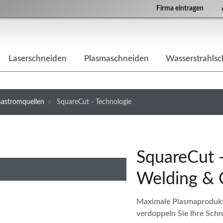
Firma eintragen
Laserschneiden
Plasmaschneiden
Wasserstrahls
mastromquellen
SquareCut - Technologie
SquareCut 
Welding & 
Maximale Plasmaproduktiv
verdoppeln Sie Ihre Schn