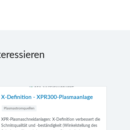
teressieren
Q-Series
smaanlage
Plasmastromquellen
Die neue und zukunftsweisende Anlagenreihe
n verbessert die
dem Hause Kjellberg Finsterwalde vereint präz
kelstellung des