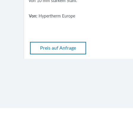
hl.
der Powermax65®/85/105-Gerä
Maßstäbe für Plasma
pe
Von:
Hypertherm Europe
ge
Preis auf Anfrage