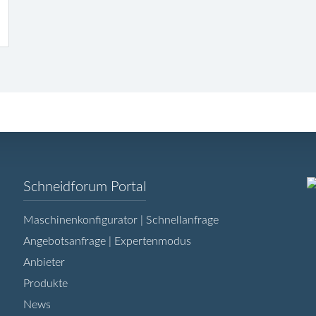
Navigation
Schneidforum Portal
überspringen
Maschinenkonfigurator | Schnellanfrage
Angebotsanfrage | Expertenmodus
Anbieter
Produkte
News