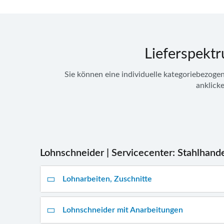
Lieferspektr
Sie können eine individuelle
kategoriebezoge
anklick
Navigation
Lohnschneider | Servicecenter: Stahlhande
überspringen
Lohnarbeiten, Zuschnitte
Lohnschneider mit Anarbeitungen