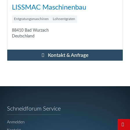
Wi
LISSMAC Maschinenbau
Loh
Entgratungsmaschinen
Lohnentgraten
Las
88410 Bad Wurzach
Deutschland
794
Deu
Kontakt & Anfrage
Navigation
Schneidforum Service
überspringen
Anmelden