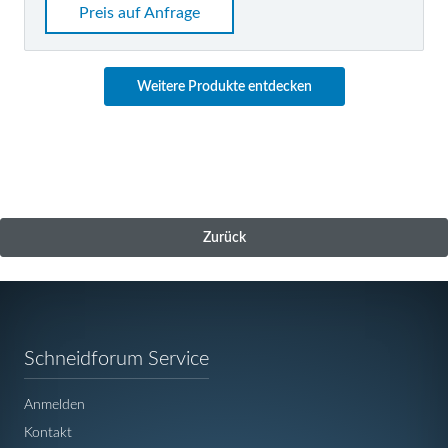
Preis auf Anfrage
Weitere Produkte entdecken
Zurück
Navigation
Schneidforum Service
überspringen
Anmelden
Kontakt