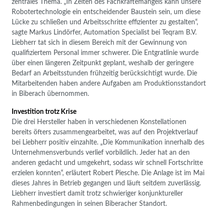
zentrales Thema. „In Zeiten des Fachkräftemangels kann unsere
Robotertechnologie ein entscheidender Baustein sein, um diese
Lücke zu schließen und Arbeitsschritte effizienter zu gestalten“,
sagte Markus Lindörfer, Automation Specialist bei Teqram B.V.
Liebherr tat sich in diesem Bereich mit der Gewinnung von
qualifiziertem Personal immer schwerer. Die Entgratlinie wurde
über einen längeren Zeitpunkt geplant, weshalb der geringere
Bedarf an Arbeitsstunden frühzeitig berücksichtigt wurde. Die
Mitarbeitenden haben andere Aufgaben am Produktionsstandort
in Biberach übernommen.
Investition trotz Krise
Die drei Hersteller haben in verschiedenen Konstellationen
bereits öfters zusammengearbeitet, was auf den Projektverlauf
bei Liebherr positiv einzahlte. „Die Kommunikation innerhalb des
Unternehmensverbunds verlief vorbildlich. Jeder hat an den
anderen gedacht und umgekehrt, sodass wir schnell Fortschritte
erzielen konnten“, erläutert Robert Piesche. Die Anlage ist im Mai
dieses Jahres in Betrieb gegangen und läuft seitdem zuverlässig.
Liebherr investiert damit trotz schwieriger konjunktureller
Rahmenbedingungen in seinen Biberacher Standort.