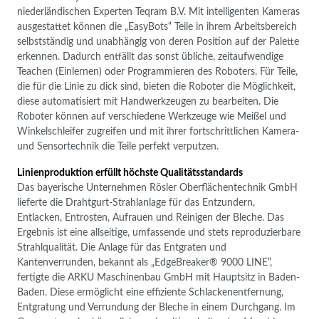
niederländischen Experten Teqram B.V. Mit intelligenten Kameras
ausgestattet können die „EasyBots“ Teile in ihrem Arbeitsbereich
selbstständig und unabhängig von deren Position auf der Palette
erkennen. Dadurch entfällt das sonst übliche, zeitaufwendige
Teachen (Einlernen) oder Programmieren des Roboters. Für Teile,
die für die Linie zu dick sind, bieten die Roboter die Möglichkeit,
diese automatisiert mit Handwerkzeugen zu bearbeiten. Die
Roboter können auf verschiedene Werkzeuge wie Meißel und
Winkelschleifer zugreifen und mit ihrer fortschrittlichen Kamera-
und Sensortechnik die Teile perfekt verputzen.
Linienproduktion erfüllt höchste Qualitätsstandards
Das bayerische Unternehmen Rösler Oberflächentechnik GmbH
lieferte die Drahtgurt-Strahlanlage für das Entzundern,
Entlacken, Entrosten, Aufrauen und Reinigen der Bleche. Das
Ergebnis ist eine allseitige, umfassende und stets reproduzierbare
Strahlqualität. Die Anlage für das Entgraten und
Kantenverrunden, bekannt als „EdgeBreaker® 9000 LINE“,
fertigte die ARKU Maschinenbau GmbH mit Hauptsitz in Baden-
Baden. Diese ermöglicht eine effiziente Schlackenentfernung,
Entgratung und Verrundung der Bleche in einem Durchgang. Im