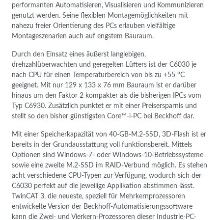
performanten Automatisieren, Visualisieren und Kommunizieren
genutzt werden. Seine flexiblen Montagemöglichkeiten mit
nahezu freier Orientierung des PCs erlauben vielfältige
Montageszenarien auch auf engstem Bauraum.
Durch den Einsatz eines äußerst langlebigen,
drehzahlüberwachten und geregelten Lüfters ist der C6030 je
nach CPU für einen Temperaturbereich von bis zu +55 °C
geeignet. Mit nur 129 x 133 x 76 mm Bauraum ist er darüber
hinaus um den Faktor 2 kompakter als die bisherigen IPCs vom
Typ C6930. Zusätzlich punktet er mit einer Preisersparnis und
stellt so den bisher günstigsten Core™-i-PC bei Beckhoff dar.
Mit einer Speicherkapazität von 40-GB-M.2-SSD, 3D-Flash ist er
bereits in der Grundausstattung voll funktionsbereit. Mittels
Optionen sind Windows-7- oder Windows-10-Betriebssysteme
sowie eine zweite M.2-SSD im RAID-Verbund möglich. Es stehen
acht verschiedene CPU-Typen zur Verfügung, wodurch sich der
C6030 perfekt auf die jeweilige Applikation abstimmen lässt.
TwinCAT 3, die neueste, speziell für Mehrkernprozessoren
entwickelte Version der Beckhoff-Automatisierungssoftware
kann die Zwei- und Vierkern-Prozessoren dieser Industrie-PC-