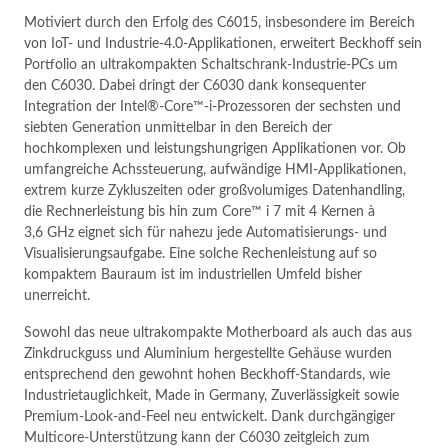
Motiviert durch den Erfolg des C6015, insbesondere im Bereich
von IoT- und Industrie-4.0-Applikationen, erweitert Beckhoff sein
Portfolio an ultrakompakten Schaltschrank-Industrie-PCs um
den C6030. Dabei dringt der C6030 dank konsequenter
Integration der Intel®-Core™-i-Prozessoren der sechsten und
siebten Generation unmittelbar in den Bereich der
hochkomplexen und leistungshungrigen Applikationen vor. Ob
umfangreiche Achssteuerung, aufwändige HMI-Applikationen,
extrem kurze Zykluszeiten oder großvolumiges Datenhandling,
die Rechnerleistung bis hin zum Core™ i 7 mit 4 Kernen à
3,6 GHz eignet sich für nahezu jede Automatisierungs- und
Visualisierungsaufgabe. Eine solche Rechenleistung auf so
kompaktem Bauraum ist im industriellen Umfeld bisher
unerreicht.
Sowohl das neue ultrakompakte Motherboard als auch das aus
Zinkdruckguss und Aluminium hergestellte Gehäuse wurden
entsprechend den gewohnt hohen Beckhoff-Standards, wie
Industrietauglichkeit, Made in Germany, Zuverlässigkeit sowie
Premium-Look-and-Feel neu entwickelt. Dank durchgängiger
Multicore-Unterstützung kann der C6030 zeitgleich zum