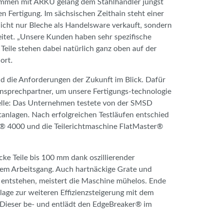
usammen mit ARKU gelang dem Stahlhändler jüngst
ren Fertigung. Im sächsischen Zeithain steht einer
cht nur Bleche als Handelsware verkauft, sondern
eitet. „Unsere Kunden haben sehr spezifische
Teile stehen dabei natürlich ganz oben auf der
ort.
d die Anforderungen der Zukunft im Blick. Dafür
sprechpartner, um unsere Fertigungs-technologie
telle: Das Unternehmen testete von der SMSD
atanlagen. Nach erfolgreichen Testläufen entschied
® 4000 und die Teilerichtmaschine FlatMaster®
ke Teile bis 100 mm dank oszillierender
inem Arbeitsgang. Auch hartnäckige Grate und
 entstehen, meistert die Maschine mühelos. Ende
age zur weiteren Effizienzsteigerung mit dem
Dieser be- und entlädt den EdgeBreaker® im