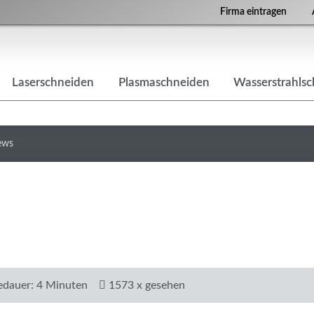
Firma eintragen
Laserschneiden
Plasmaschneiden
Wasserstrahls
ews
edauer: 4 Minuten
1573 x gesehen