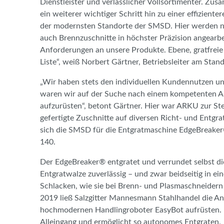
Dienstleister und verlässlicher Vollsortimenter. Z
ein weiterer wichtiger Schritt hin zu einer effiziente
der modernsten Standorte der SMSD. Hier werden ni
auch Brennzuschnitte in höchster Präzision angearb
Anforderungen an unsere Produkte. Ebene, gratfreie 
Liste“, weiß Norbert Gärtner, Betriebsleiter am Stand
„Wir haben stets den individuellen Kundennutzen un
waren wir auf der Suche nach einem kompetenten An
aufzurüsten“, betont Gärtner. Hier war ARKU zur S
gefertigte Zuschnitte auf diversen Richt- und Entgr
sich die SMSD für die Entgratmaschine EdgeBreaker
140.
Der EdgeBreaker® entgratet und verrundet selbst dic
Entgratwalze zuverlässig – und zwar beidseitig in e
Schlacken, wie sie bei Brenn- und Plasmaschneidern
2019 ließ Salzgitter Mannesmann Stahlhandel die Anl
hochmodernen Handlingroboter EasyBot aufrüsten. 
Alleingang und ermöglicht so autonomes Entgraten.