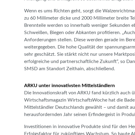
Wenn es ums Richten geht, sorgt die Walzenrichtmas
zu 60 Millimeter dicke und 2000 Millimeter breite T
Brennteile werden so innerhalb weniger Sekunden 
Schweißen, Biegen oder Abkanten profitieren. „Auc
Anforderungen stellen. Diese werden gerade im Bere
weitergegeben. Die hohe Qualität der spannungsarm
sehr geschätzt. Sie stärkt nicht nur unsere Marktpos
erfolgreiche und partnerschaftliche Zukunft“, so Da
SMSD am Standort Zeithain, abschließend.
ARKU unter innovativsten Mittelständlern
Die Innovationskraft von ARKU fand kürzlich auch 
Wirtschaftsmagazin WirtschaftsWoche hat die Baden
Mittelständler Deutschlands gewählt – und damit a
herausfordernden Jahr seinen Erfindergeist in Produ
Investitionen in innovative Produkte sind für den He
Erfolgsfaktor für zukünftiges Wachstum. So baute 