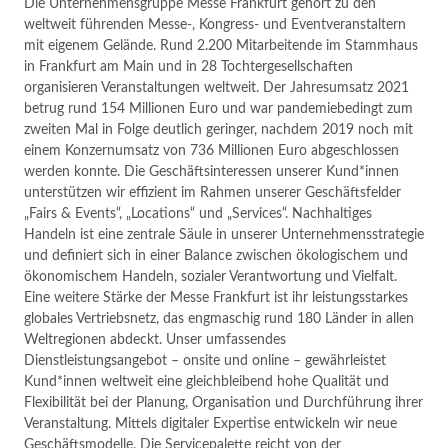
Die Unternehmensgruppe Messe Frankfurt gehört zu den
weltweit führenden Messe-, Kongress- und Eventveranstaltern
mit eigenem Gelände. Rund 2.200 Mitarbeitende im Stammhaus
in Frankfurt am Main und in 28 Tochtergesellschaften
organisieren Veranstaltungen weltweit. Der Jahresumsatz 2021
betrug rund 154 Millionen Euro und war pandemiebedingt zum
zweiten Mal in Folge deutlich geringer, nachdem 2019 noch mit
einem Konzernumsatz von 736 Millionen Euro abgeschlossen
werden konnte. Die Geschäftsinteressen unserer Kund*innen
unterstützen wir effizient im Rahmen unserer Geschäftsfelder
„Fairs & Events“, „Locations“ und „Services“. Nachhaltiges
Handeln ist eine zentrale Säule in unserer Unternehmensstrategie
und definiert sich in einer Balance zwischen ökologischem und
ökonomischem Handeln, sozialer Verantwortung und Vielfalt.
Eine weitere Stärke der Messe Frankfurt ist ihr leistungsstarkes
globales Vertriebsnetz, das engmaschig rund 180 Länder in allen
Weltregionen abdeckt. Unser umfassendes
Dienstleistungsangebot – onsite und online – gewährleistet
Kund*innen weltweit eine gleichbleibend hohe Qualität und
Flexibilität bei der Planung, Organisation und Durchführung ihrer
Veranstaltung. Mittels digitaler Expertise entwickeln wir neue
Geschäftsmodelle. Die Servicepalette reicht von der