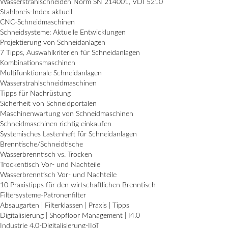
Wasserstrahlschneiden Norm SN 214001, VDI 5210
Stahlpreis-Index aktuell
CNC-Schneidmaschinen
Schneidsysteme: Aktuelle Entwicklungen
Projektierung von Schneidanlagen
7 Tipps, Auswahlkriterien für Schneidanlagen
Kombinationsmaschinen
Multifunktionale Schneidanlagen
Wasserstrahlschneidmaschinen
Tipps für Nachrüstung
Sicherheit von Schneidportalen
Maschinenwartung von Schneidmaschinen
Schneidmaschinen richtig einkaufen
Systemisches Lastenheft für Schneidanlagen
Brenntische/Schneidtische
Wasserbrenntisch vs. Trocken
Trockentisch Vor- und Nachteile
Wasserbrenntisch Vor- und Nachteile
10 Praxistipps für den wirtschaftlichen Brenntisch
Filtersysteme-Patronenfilter
Absaugarten | Filterklassen | Praxis | Tipps
Digitalisierung | Shopfloor Management | I4.0
Industrie 4.0-Digitalisierung-IIoT