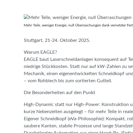
Mehr Teile, weniger Energie, null Überraschungen dank vernetzter Fert
Stuttgart, 21-24. Oktober 2025.
Warum EAGLE?
EAGLE baut Laserschneidanlagen konsequent auf Teile
niedrige Stückkosten. Statt nur auf kW-Zahlen zu 
Mechanik, einen eigenentwickelten Schneidkopf un
– vom Rohblech bis zum sortierten Gutteil.
Die Besonderheiten auf den Punkt
High-Dynamic statt nur High-Power: Konstruktion u
kurze Nebenzeiten ausgelegt – für mehr Teile in real
Eigener Schneidkopf (eVa-Philosophie): Kompakt, ro
saubere Kanten, stabile Prozesse und lange Standzei
Durchgängige Automation aus einer Hand: Be-/Entlad