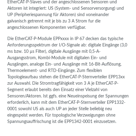
EtherCAT-P-Slaves und der angeschlossenen Sensoren und
Aktoren ist integriert: US (System- und Sensorversorgung) und
UP (Peripheriespannung für Aktoren) sind voneinander
galvanisch getrennt mit je bis zu 3 A Strom fur die
angeschlossenen Komponenten verfügbar.
Die EtherCAT-P-Module EPPxxxx in IP 67 decken das typische
Anforderungsspektrum der I/O-Signale ab: digitale Eingänge (3,0
ms bzw. 10 µs Filter), digitale Ausgänge mit 0,5-A-
Ausgangsstrom, Kombi-Module mit digitalen Ein- und
Ausgängen, analoge Ein- und Ausgänge mit 16-Bit-Auflösung,
Thermoelement- und RTD-Eingänge. Zum flexiblen
Topologieaufbau stehen die EtherCAT-P-Sternverteiler EPP13xx
zur Auswahl. Die Stromtragfähigkeit von 3 A je EtherCAT-P-
Segment erlaubt bereits den Einsatz einer Vielzahl von
Sensoren/Aktoren. Ist ggfs. eine Neueinspeisung der Spannungen
erforderlich, kann mit dem EtherCAT-P-Sternverteiler EPP1332-
0001 sowohl US als auch UP an jeder Stelle beliebig neu
eingespeist werden. Für topologische Verzweigungen ohne
Spannungsauffrischung ist die EPP1342-0001 einzusetzen.