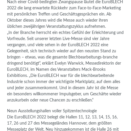
Nach einer Covid-bedingten Zwangspause läutet die EuroBLECH
2022 die lang erwartete Rückkehr zum Face-to-Face-Marketing
mit persönlichen Treffen und Geschäftsgesprächen ein. Ab
Oktober dieses Jahres wird die Messe auch wieder ihren
üblichen zweijährigen Veranstaltungszyklus aufnehmen.
„In der Branche herrscht ein echtes Gefühl der Erleichterung und
Vorfreude. Seit unserer letzten Live-Messe sind vier Jahre
vergangen, und viele sehen in der EuroBLECH 2022 eine
Gelegenheit, sich technisch wieder auf den neusten Stand zu
bringen – etwas, was die gesamte Blechbearbeitungs-branche
dringend benötigt“, erklärt Evelyn Warwick, Messedirektorin der
EuroBLECH, im Namen des Veranstalters Mack-Brooks
Exhibitions. „Die EuroBLECH war für die blechbearbeitende
Industrie schon immer der wichtigste Marktplatz, auf dem alles
und jeder zusammenkommt. Und in diesem Jahr ist die Messe
ein besonders willkommener Impulsgeber, um Geschäfte wieder
anzukurbeln oder neue Chancen zu erschließen.“
Neun Ausstellungshallen voller Spitzentechnologie
Die EuroBLECH 2022 belegt die Hallen 11, 12, 13, 14, 15, 16,
17, 26 und 27 des Messegeländes Hannover, dem größten
Messeplatz der Welt. Neu hinzugekommen ist die Halle 26 mit