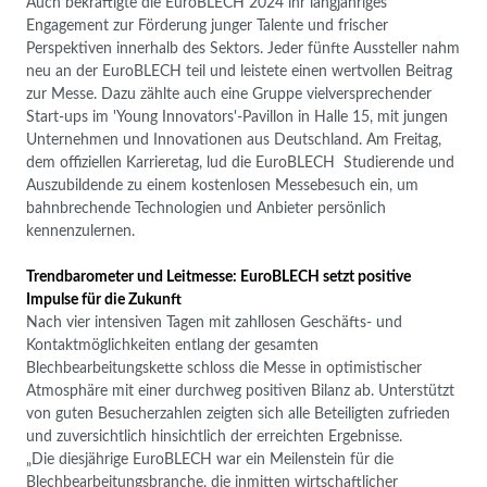
Auch bekräftigte die EuroBLECH 2024 ihr langjähriges
Engagement zur Förderung junger Talente und frischer
Perspektiven innerhalb des Sektors. Jeder fünfte Aussteller nahm
neu an der EuroBLECH teil und leistete einen wertvollen Beitrag
zur Messe. Dazu zählte auch eine Gruppe vielversprechender
Start-ups im 'Young Innovators'-Pavillon in Halle 15, mit jungen
Unternehmen und Innovationen aus Deutschland. Am Freitag,
dem offiziellen Karrieretag, lud die EuroBLECH Studierende und
Auszubildende zu einem kostenlosen Messebesuch ein, um
bahnbrechende Technologien und Anbieter persönlich
kennenzulernen.
Trendbarometer und Leitmesse: EuroBLECH setzt positive
Impulse für die Zukunft
Nach vier intensiven Tagen mit zahllosen Geschäfts- und
Kontaktmöglichkeiten entlang der gesamten
Blechbearbeitungskette schloss die Messe in optimistischer
Atmosphäre mit einer durchweg positiven Bilanz ab. Unterstützt
von guten Besucherzahlen zeigten sich alle Beteiligten zufrieden
und zuversichtlich hinsichtlich der erreichten Ergebnisse.
„Die diesjährige EuroBLECH war ein Meilenstein für die
Blechbearbeitungsbranche, die inmitten wirtschaftlicher