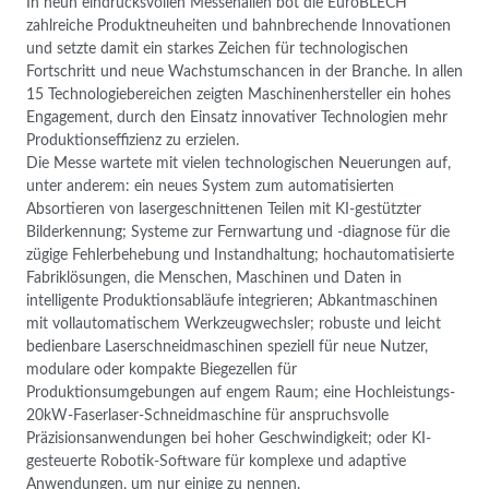
In neun eindrucksvollen Messehallen bot die EuroBLECH
zahlreiche Produktneuheiten und bahnbrechende Innovationen
und setzte damit ein starkes Zeichen für technologischen
Fortschritt und neue Wachstumschancen in der Branche. In allen
15 Technologiebereichen zeigten Maschinenhersteller ein hohes
Engagement, durch den Einsatz innovativer Technologien mehr
Produktionseffizienz zu erzielen.
Die Messe wartete mit vielen technologischen Neuerungen auf,
unter anderem: ein neues System zum automatisierten
Absortieren von lasergeschnittenen Teilen mit KI-gestützter
Bilderkennung; Systeme zur Fernwartung und -diagnose für die
zügige Fehlerbehebung und Instandhaltung; hochautomatisierte
Fabriklösungen, die Menschen, Maschinen und Daten in
intelligente Produktionsabläufe integrieren; Abkantmaschinen
mit vollautomatischem Werkzeugwechsler; robuste und leicht
bedienbare Laserschneidmaschinen speziell für neue Nutzer,
modulare oder kompakte Biegezellen für
Produktionsumgebungen auf engem Raum; eine Hochleistungs-
20kW-Faserlaser-Schneidmaschine für anspruchsvolle
Präzisionsanwendungen bei hoher Geschwindigkeit; oder KI-
gesteuerte Robotik-Software für komplexe und adaptive
Anwendungen, um nur einige zu nennen.