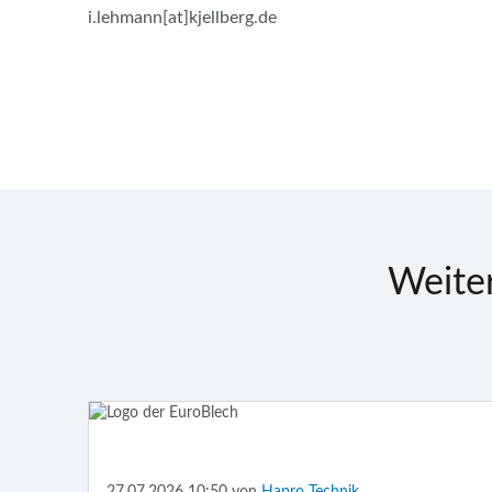
i.lehmann[at]kjellberg.de
Weite
27.07.2026 10:50
von
Hapro Technik