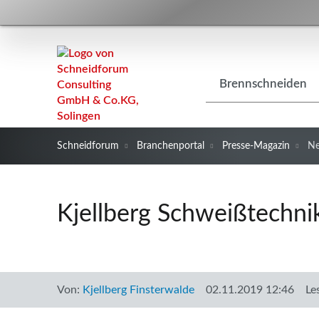
Navigation
Brennschneiden
überspringen
Schneidforum
Branchenportal
Presse-Magazin
N
Kjellberg Schweißtechni
Von:
Kjellberg Finsterwalde
02.11.2019 12:46
Le