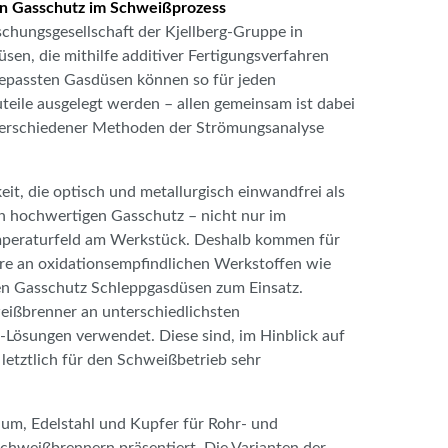
len Gasschutz im Schweißprozess
chungsgesellschaft der Kjellberg-Gruppe in
üsen, die mithilfe additiver Fertigungsverfahren
gepassten Gasdüsen können so für jeden
eile ausgelegt werden – allen gemeinsam ist dabei
verschiedener Methoden der Strömungsanalyse
it, die optisch und metallurgisch einwandfrei als
nen hochwertigen Gasschutz – nicht nur im
mperaturfeld am Werkstück. Deshalb kommen für
re an oxidationsempfindlichen Werkstoffen wie
den Gasschutz Schleppgasdüsen zum Einsatz.
ißbrenner an unterschiedlichsten
-Lösungen verwendet. Diese sind, im Hinblick auf
etztlich für den Schweißbetrieb sehr
um, Edelstahl und Kupfer für Rohr- und
weißbrennern präsentiert. Die Varianten der