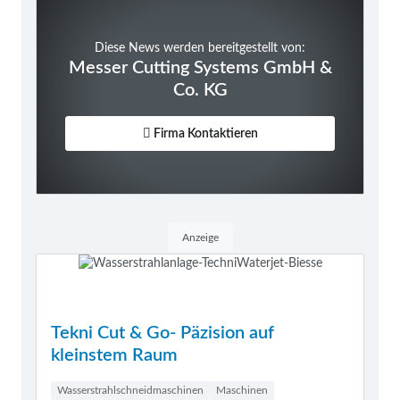
Diese News werden bereitgestellt von:
Messer Cutting Systems GmbH &
Co. KG
Firma Kontaktieren
Anzeige
Tekni Cut & Go- Päzision auf
kleinstem Raum
Wasserstrahlschneidmaschinen
Maschinen