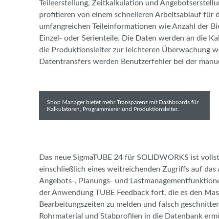
Teileerstellung, Zeitkalkulation und Angebotserste
profitieren von einem schnelleren Arbeitsablauf für
umfangreichen Teileinformationen wie Anzahl der Bi
Einzel- oder Serienteile. Die Daten werden an die Ka
die Produktionsleiter zur leichteren Überwachung we
Datentransfers werden Benutzerfehler bei der manu
Shop Manager bietet mehr Transparenz mit Dashboards für
Kalkulatoren, Programmierer und Produktionsleiter.
Das neue SigmaTUBE 24 für SOLIDWORKS ist vollstän
einschließlich eines weitreichenden Zugriffs auf da
Angebots-, Planungs- und Lastmanagementfunktionen. 
der Anwendung TUBE Feedback fort, die es den Masc
Bearbeitungszeiten zu melden und falsch geschnitten
Rohrmaterial und Stabprofilen in die Datenbank erm