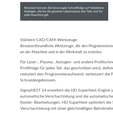
Benutzer können die bevorzugte Schnittfolge auf Teileebene
festlegen, die für die gesamte Lebensdauer des Teils und für
jede Maschine gilt.
Stärkere CAD/CAM-Werkzeuge
Benutzerfreundliche Werkzeuge, die den Programmierer
an der Maschine und in der Werkstatt zu erzielen.
Für Laser-, Plasma-, Autogen- und andere Profilsch
Profilfolge für jedes Teil, das geschnitten wird, defi
reduziert den Programmieraufwand, verbessert die Pr
Schneidergebnissen.
SigmaNEST 24 erweitert die HD SuperNest-Engine u
automatische Verschachtelung und die automatisch
Kombi- Bearbeitungen. HD SuperNest optimiert die
Verschachtelung mit einer gleichmäßigen Bahnbreite 