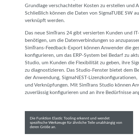
Grundlage verschachtelter Kosten zu erstellen und 
Schließlich können die Daten von SigmaTUBE SW au
verknüpft werden.
Das neue SimTrans 24 gibt versierten Kunden und IT-
benötigen, um die Datenverbindungen so anzupassen, 
SimTrans-Feedback-Export können Anwender die ges
konfigurieren, um das ERP-System bei Bedarf zu aktua
Studio, um Kunden die Flexibilität zu geben, ihre
zu diagnostizieren. Das Studio-Fenster bietet dem Be
der Anwendung, SigmaNEST-Lizenzkonfigurationen
und Verknüpfungen. Mit SimTrans Studio können An
zuverlässig konfigurieren und an ihre Bedürfnisse an
Die Funktion Elastic Tooling erkennt und wendet
spezifische Werkzeuge für ähnliche Teile unabhängig von
deren Größe an.