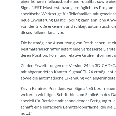
einer höheren Teileausbeute und -qualität sowie ein
SigmaNEST-Musterstanzung ermöglicht es Programmier
spezifische Werkzeuge für Teilefamilien mit gemei
neue Erweiterung Elastic Tooling kann ähnliche Anwe
von der Größe erkennen und schlägt automatisch di
dieses Teilemerkmal vor.
Die bestmögliche Ausnutzung von Restblechen ist ein
Restmaterialschraffur liefert eine verbesserte Dars
deren Position, Form und relative Größe informiert u
Zu den Erweiterungen der Version 24 im 3D-CAD/C
mit abgerundeten Kanten. SigmaCTL 24 ermöglicht d
sowie die automatische Erkennung von abgerundeten
Kevin Ramirez, Präsident von SigmaNEST, zur neuen 
weiteren wichtigen Schritt hin zum Schließen des Dat
speziell für Betriebe mit schneidender Fertigung zu 
schafft eine einfachere Benutzeroberfläche, die die
nutzt."