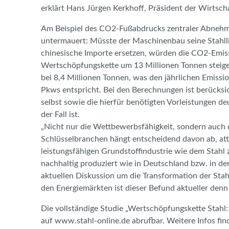
erklärt Hans Jürgen Kerkhoff, Präsident der Wirtscha
Am Beispiel des CO2-Fußabdrucks zentraler Abnehm
untermauert: Müsste der Maschinenbau seine Stahll
chinesische Importe ersetzen, würden die CO2-Emis
Wertschöpfungskette um 13 Millionen Tonnen steigen
bei 8,4 Millionen Tonnen, was den jährlichen Emissi
Pkws entspricht. Bei den Berechnungen ist berücksic
selbst sowie die hierfür benötigten Vorleistungen de
der Fall ist.
„Nicht nur die Wettbewerbsfähigkeit, sondern auch d
Schlüsselbranchen hängt entscheidend davon ab, at
leistungsfähigen Grundstoffindustrie wie dem Stahl 
nachhaltig produziert wie in Deutschland bzw. in d
aktuellen Diskussion um die Transformation der Stahl
den Energiemärkten ist dieser Befund aktueller denn 
Die vollständige Studie „Wertschöpfungskette Stahl: 
auf www.stahl-online.de abrufbar. Weitere Infos fin