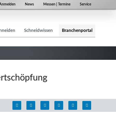
Navigation
Anmelden
News
Messen | Termine
Service
überspringen
chneiden
Schneidwissen
Branchenportal
ertschöpfung