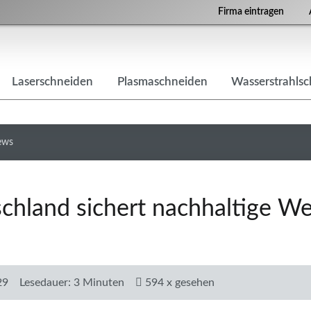
Firma eintragen
Laserschneiden
Plasmaschneiden
Wasserstrahls
ews
schland sichert nachhaltige W
29
Lesedauer: 3 Minuten
594 x gesehen