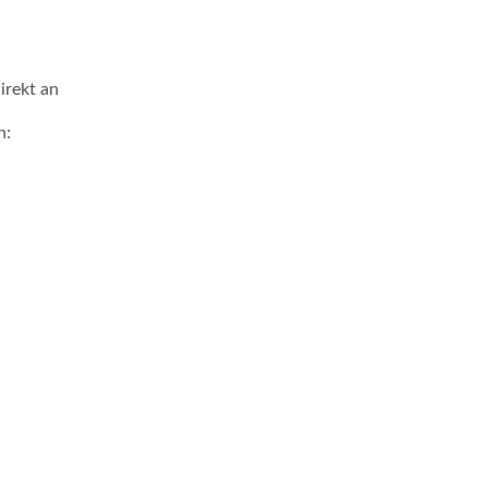
irekt an
n: