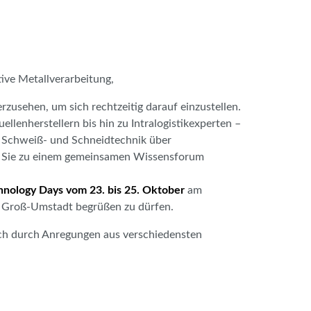
tive Metallverarbeitung,
rzusehen, um sich rechtzeitig darauf einzustellen.
enherstellern bis hin zu Intra­lo­gistikexperten –
 Schweiß- und Schneidtechnik über
ch Sie zu einem gemeinsamen Wissensforum
nology Days vom 23. bis 25. Oktober
am
n Groß-Umstadt begrüßen zu dürfen.
ich durch Anregungen aus verschiedensten