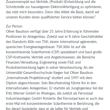
Zusammenspiel aus Vertrieb, (Produkt-)Entwicklung und die
Schnittstelle zur hauseigenen Elektronikfertigung zu optimieren,
das reizt mich besonders. Denn dies bildet die Basis, damit wir
unseren Kunden einen qualifizierten Service bieten können.“
Zur Person
Oliver Baudson verfügt über 25 Jahre Erfahrung in führenden
Positionen im Anlagenbau. Zuletzt war er 8 Jahre Geschäftsleiter
des Standorts Köln von TSK, einem international agierenden,
spanischen Energieanlagenbauer. TSK Köln ist auf die
konzentrierende Solarthermie (CSP) spezialisiert und baut große
CSP-Kraftwerke. Vertrieb und Angebotswesen, die Bereiche
Finanzen/Verwaltung, Engineering sowie F&E und
Produktentwicklung lagen in seiner Verantwortung. An der
Universität-Gesamthochschule-Siegen hat Oliver Baudson
„Internationale Projektierung“ studiert und 1997 mit dem
Diplom abgeschlossen. Sein Berufseinstieg führte ihn in den
internationalen Anlagenbau: Er startete als Jungingenieur bei der
Fritz Werner GmbH im Rheingau, die zuletzt als Ferrostaal
Industrieanlagen GmbH firmierte. Bei Ferrostaal kam er auch das
erste Mal mit konzentrierender Solarthermie in Berührung, die
ihn derart faszinierte, dass er als Leiter für Vertrieb und