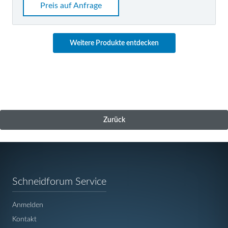
Preis auf Anfrage
Weitere Produkte entdecken
Zurück
Navigation
Schneidforum Service
überspringen
Anmelden
Kontakt