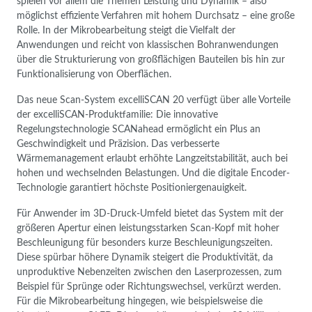
spielen vor allem die Themen Leistung und Dynamik – also
möglichst effiziente Verfahren mit hohem Durchsatz – eine große
Rolle. In der Mikrobearbeitung steigt die Vielfalt der
Anwendungen und reicht von klassischen Bohranwendungen
über die Strukturierung von großflächigen Bauteilen bis hin zur
Funktionalisierung von Oberflächen.
Das neue Scan-System excelliSCAN 20 verfügt über alle Vorteile
der excelliSCAN-Produktfamilie: Die innovative
Regelungstechnologie SCANahead ermöglicht ein Plus an
Geschwindigkeit und Präzision. Das verbesserte
Wärmemanagement erlaubt erhöhte Langzeitstabilität, auch bei
hohen und wechselnden Belastungen. Und die digitale Encoder-
Technologie garantiert höchste Positioniergenauigkeit.
Für Anwender im 3D-Druck-Umfeld bietet das System mit der
größeren Apertur einen leistungsstarken Scan-Kopf mit hoher
Beschleunigung für besonders kurze Beschleunigungszeiten.
Diese spürbar höhere Dynamik steigert die Produktivität, da
unproduktive Nebenzeiten zwischen den Laserprozessen, zum
Beispiel für Sprünge oder Richtungswechsel, verkürzt werden.
Für die Mikrobearbeitung hingegen, wie beispielsweise die