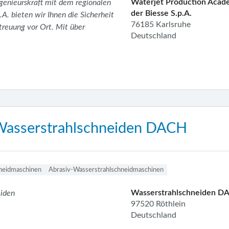
Waterjet Production Acad
enieurskraft mit dem regionalen
der Biesse S.p.A.
p.A. bieten wir Ihnen die Sicherheit
76185 Karlsruhe
treuung vor Ort. Mit über
Deutschland
asserstrahlschneiden DACH
neidmaschinen
Abrasiv-Wasserstrahlschneidmaschinen
Wasserstrahlschneiden D
eiden
97520 Röthlein
Deutschland