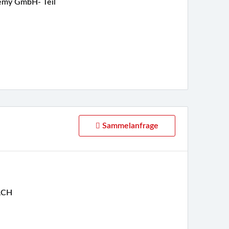
emy GmbH- Teil
Sammelanfrage
ACH