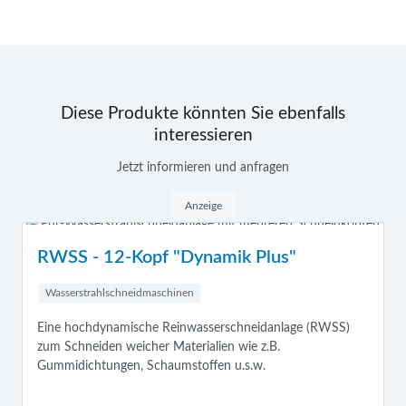
Diese Produkte könnten Sie ebenfalls
interessieren
Jetzt informieren und anfragen
Anzeige
WSS Tube 650/6000
ik Plus"
Wasserstrahlschneidmaschinen
Multifun
Sie möchten Rohre, Formrohre und I-Tr
schneidanlage (RWSS)
Gehrungs- und Fasenschnitten sowie s
 wie z.B.
Durchdringungen bearbeiten? Wir haben
 u.s.w.
Maschine für Sie!