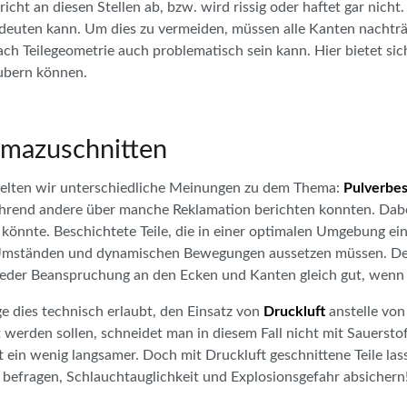
icht an diesen Stellen ab, bzw. wird rissig oder haftet gar nicht
deuten kann. Um dies zu vermeiden, müssen alle Kanten nachträg
ch Teilegeometrie auch problematisch sein kann. Hier bietet si
äubern können.
smazuschnitten
ielten wir unterschiedliche Meinungen zu dem Thema:
Pulverbe
ährend andere über manche Reklamation berichten konnten. Dabei 
 könnte. Beschichtete Teile, die in einer optimalen Umgebung ei
en Umständen und dynamischen Bewegungen aussetzen müssen. De
ei jeder Beanspruchung an den Ecken und Kanten gleich gut, wenn
e dies technisch erlaubt, den Einsatz von
Druckluft
anstelle von
t werden sollen, schneidet man in diesem Fall nicht mit Sauersto
t ein wenig langsamer. Doch mit Druckluft geschnittene Teile la
befragen, Schlauchtauglichkeit und Explosionsgefahr absichern!