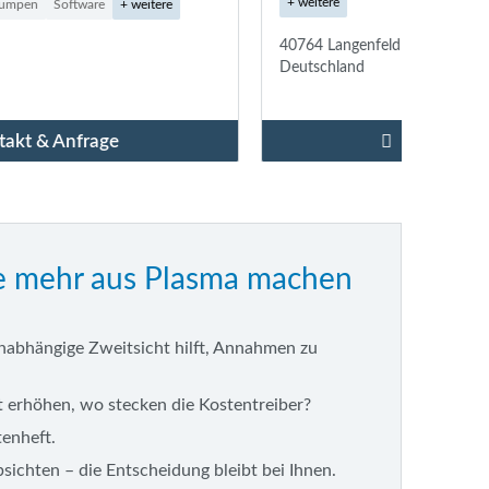
+ weitere
41169
Deutsc
40764 Langenfeld
Deutschland
Kontakt & Anfrage
e mehr aus Plasma machen
nabhängige Zweitsicht hilft, Annahmen zu
 erhöhen, wo stecken die Kostentreiber?
tenheft.
sichten – die Entscheidung bleibt bei Ihnen.