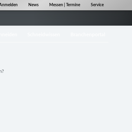
Navigation
Anmelden
News
Messen | Termine
Service
überspringen
chneiden
Schneidwissen
Branchenportal
n?