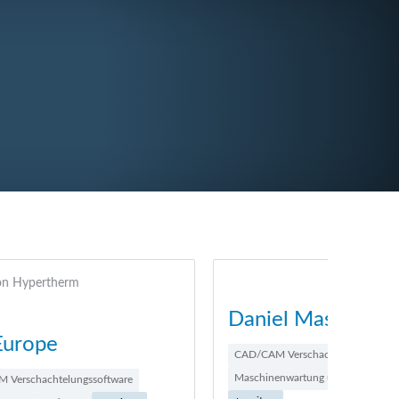
Daniel Maschinenservice
SAT
CAD/CAM Verschachtelungssoftware
Lasers
Maschinenwartung und -service
Software
Verschleißteile
Plasm