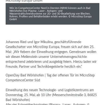
Wie im CompetenceCenter Nord in Dorsten (NRW) können auch in Bad
Wörishofen live Plasma-, Laser-, Autogen- und
Wasserstrahlschneidsysteme zur 2D- und 3D-Bearbeitung von Blechen,
Rohren, Profilen und Behälterböden erlebt werden. © MicroStep Europa
GmbH
Johannes Ried und Igor Mikulina, geschäftsführende
Gesellschafter von MicroStep Europa, freuen sich auf den 25.
Mai: „Wir fiebern der Einweihung entgegen. Gemeinsam wollen
wir diesen Meilenstein unserer Unternehmensgeschichte
entsprechend zelebrieren und ausgiebig feiern. Hierzu laden wir
Freunde, Partner und Technikbegeisterte herzlich ein.“
OpenDay Bad Wörishofen | Tag der offenen Tür im MicroStep
CompetenceCenter Süd
Einweihung des neuen Technologie- und Logistikzentrums am
Donnerstag, 25. Mai, ab 10 Uhr (Messerschmittstraße 3, 86825
Bad Wörishofen)
Alle vier Schneidtechnologien (Plasma-, Laser-, Autogen- &