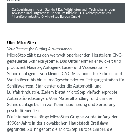
Darüberhinaus sind am Standort Bad Wörishofen auch Technologien zum
Abkanten und Entgraten zu sehen. Im Bild die GHT Abkantpresse von
MicroStep Industry. © MicroStep Europa GmbH
Über MicroStep
Your Partner for Cutting & Automation
MicroStep zählt zu den weltweit operierenden Herstellern CNC-
gesteuerter Schneidsysteme. Das Unternehmen entwickelt und
produziert Plasma-, Autogen-, Laser- und Wasserstrahl-
Schneidanlagen – von kleinen CNC-Maschinen für Schulen und
Werkstätten bis hin zu maßgeschneiderten Fertigungsstraßen für
Schiffswerften, Stahlcenter oder die Automobil- und
Luftfahrtindustrie. Zudem bietet MicroStep vielfach erprobte
Automationslösungen: Vom Materialhandling rund um die
Schneidanlage bis hin zur Kommissionierung und Sortierung
geschnittener Teile.
Die international tätige MicroStep Gruppe wurde Anfang der
1990er-Jahre in der slowakischen Hauptstadt Bratislava
gegründet. Zu ihr gehört die MicroStep Europa GmbH, die