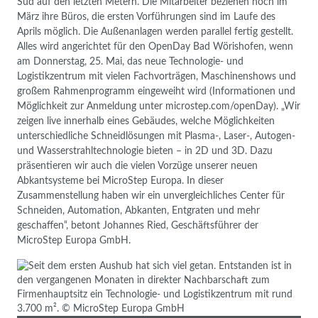
Süd auf den letzten Metern. Die Mitarbeiter beziehen noch im
März ihre Büros, die ersten Vorführungen sind im Laufe des
Aprils möglich. Die Außenanlagen werden parallel fertig gestellt.
Alles wird angerichtet für den OpenDay Bad Wörishofen, wenn
am Donnerstag, 25. Mai, das neue Technologie- und
Logistikzentrum mit vielen Fachvorträgen, Maschinenshows und
großem Rahmenprogramm eingeweiht wird (Informationen und
Möglichkeit zur Anmeldung unter microstep.com/openDay). „Wir
zeigen live innerhalb eines Gebäudes, welche Möglichkeiten
unterschiedliche Schneidlösungen mit Plasma-, Laser-, Autogen-
und Wasserstrahltechnologie bieten – in 2D und 3D. Dazu
präsentieren wir auch die vielen Vorzüge unserer neuen
Abkantsysteme bei MicroStep Europa. In dieser
Zusammenstellung haben wir ein unvergleichliches Center für
Schneiden, Automation, Abkanten, Entgraten und mehr
geschaffen“, betont Johannes Ried, Geschäftsführer der
MicroStep Europa GmbH.