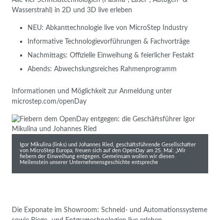
Wasserstrahl) in 2D und 3D live erleben
NEU: Abkanttechnologie live von MicroStep Industry
Informative Technologievorführungen & Fachvorträge
Nachmittags: Offizielle Einweihung & feierlicher Festakt
Abends: Abwechslungsreiches Rahmenprogramm
Informationen und Möglichkeit zur Anmeldung unter
microstep.com/openDay
Igor Mikulina (links) und Johannes Ried, geschäftsführende Gesellschafter
von MicroStep Europa, freuen sich auf den OpenDay am 25. Mai: „Wir
fiebern der Einweihung entgegen. Gemeinsam wollen wir diesen
Meilenstein unserer Unternehmensgeschichte entspreche
Die Exponate im Showroom: Schneid- und Automationssysteme