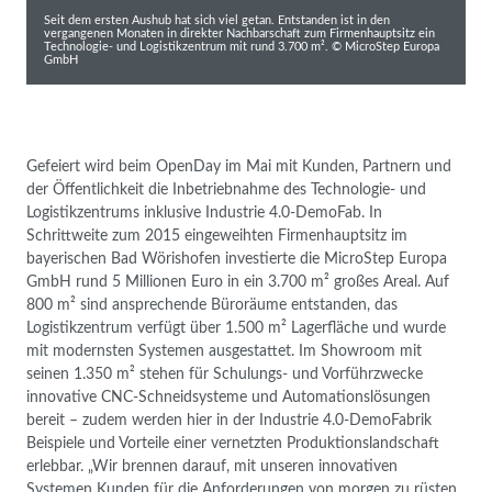
Seit dem ersten Aushub hat sich viel getan. Entstanden ist in den
vergangenen Monaten in direkter Nachbarschaft zum Firmenhauptsitz ein
Technologie- und Logistikzentrum mit rund 3.700 m². © MicroStep Europa
GmbH
Gefeiert wird beim OpenDay im Mai mit Kunden, Partnern und
der Öffentlichkeit die Inbetriebnahme des Technologie- und
Logistikzentrums inklusive Industrie 4.0-DemoFab. In
Schrittweite zum 2015 eingeweihten Firmenhauptsitz im
bayerischen Bad Wörishofen investierte die MicroStep Europa
GmbH rund 5 Millionen Euro in ein 3.700 m² großes Areal. Auf
800 m² sind ansprechende Büroräume entstanden, das
Logistikzentrum verfügt über 1.500 m² Lagerfläche und wurde
mit modernsten Systemen ausgestattet. Im Showroom mit
seinen 1.350 m² stehen für Schulungs- und Vorführzwecke
innovative CNC-Schneidsysteme und Automationslösungen
bereit – zudem werden hier in der Industrie 4.0-DemoFabrik
Beispiele und Vorteile einer vernetzten Produktionslandschaft
erlebbar. „Wir brennen darauf, mit unseren innovativen
Systemen Kunden für die Anforderungen von morgen zu rüsten