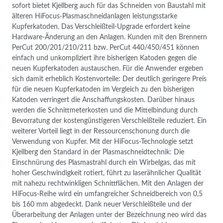
sofort bietet Kjellberg auch für das Schneiden von Baustahl mit
älteren HiFocus-Plasmaschneidanlagen leistungsstarke
Kupferkatoden. Das Verschleißteil-Upgrade erfordert keine
Hardware-Änderung an den Anlagen. Kunden mit den Brennern
PerCut 200/201/210/211 bzw. PerCut 440/450/451 können
einfach und unkompliziert ihre bisherigen Katoden gegen die
neuen Kupferkatoden austauschen. Für die Anwender ergeben
sich damit erheblich Kostenvorteile: Der deutlich geringere Preis
für die neuen Kupferkatoden im Vergleich zu den bisherigen
Katoden verringert die Anschaffungskosten. Darüber hinaus
werden die Schnittmeterkosten und die Mittelbindung durch
Bevorratung der kostengünstigeren Verschleißteile reduziert. Ein
weiterer Vorteil liegt in der Ressourcenschonung durch die
Verwendung von Kupfer. Mit der HiFocus-Technologie setzt
Kjellberg den Standard in der Plasmaschneidtechnik: Die
Einschnürung des Plasmastrahl durch ein Wirbelgas, das mit
hoher Geschwindigkeit rotiert, führt zu laserähnlicher Qualität
mit nahezu rechtwinkligen Schnittflächen. Mit den Anlagen der
HiFocus-Reihe wird ein umfangreicher Schneidbereich von 0,5
bis 160 mm abgedeckt. Dank neuer Verschleißteile und der
Überarbeitung der Anlagen unter der Bezeichnung neo wird das