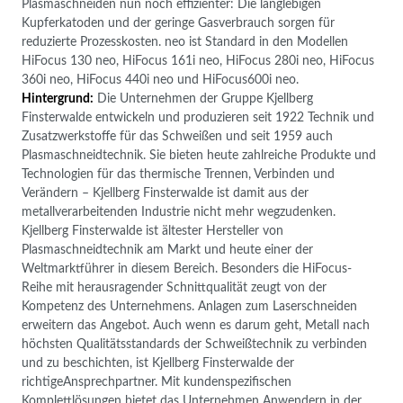
Plasmaschneiden nun noch effizienter: Die langlebigen
Kupferkatoden und der geringe Gasverbrauch sorgen für
reduzierte Prozesskosten. neo ist Standard in den Modellen
HiFocus 130 neo, HiFocus 161i neo, HiFocus 280i neo, HiFocus
360i neo, HiFocus 440i neo und HiFocus600i neo.
Hintergrund:
Die Unternehmen der Gruppe Kjellberg
Finsterwalde entwickeln und produzieren seit 1922 Technik und
Zusatzwerkstoffe für das Schweißen und seit 1959 auch
Plasmaschneidtechnik. Sie bieten heute zahlreiche Produkte und
Technologien für das thermische Trennen, Verbinden und
Verändern – Kjellberg Finsterwalde ist damit aus der
metallverarbeitenden Industrie nicht mehr wegzudenken.
Kjellberg Finsterwalde ist ältester Hersteller von
Plasmaschneidtechnik am Markt und heute einer der
Weltmarktführer in diesem Bereich. Besonders die HiFocus-
Reihe mit herausragender Schnittqualität zeugt von der
Kompetenz des Unternehmens. Anlagen zum Laserschneiden
erweitern das Angebot. Auch wenn es darum geht, Metall nach
höchsten Qualitätsstandards der Schweißtechnik zu verbinden
und zu beschichten, ist Kjellberg Finsterwalde der
richtigeAnsprechpartner. Mit kundenspezifischen
Komplettlösungen bietet das Unternehmen Anwendern in der